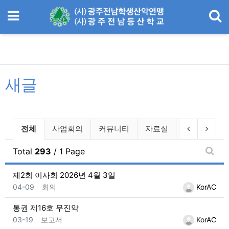
메뉴
기
새글
전체게시물 그룹 목록
이전 그룹
다음 
전체
사업회의
커뮤니티
자료실
커뮤니티
Total
293
/ 1 Page
새글
제2회 이사회 2026년 4월 3일
등록일
등록자
04-09
회의
KorAC
통권 제16호 무진악
등록일
등록자
03-19
보고서
KorAC