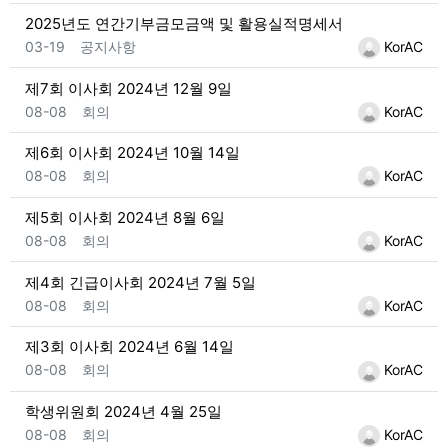
2025년도 연간기부금모금액 및 활용실적명세서
등록일
등록자
03-19
공지사항
KorAC
제7회 이사회 2024년 12월 9일
등록일
등록자
08-08
회의
KorAC
제6회 이사회 2024년 10월 14일
등록일
등록자
08-08
회의
KorAC
제5회 이사회 2024년 8월 6일
등록일
등록자
08-08
회의
KorAC
제4회 긴급이사회 2024년 7월 5일
등록일
등록자
08-08
회의
KorAC
제3회 이사회 2024년 6월 14일
등록일
등록자
08-08
회의
KorAC
학생위원회 2024년 4월 25일
등록일
등록자
08-08
회의
KorAC