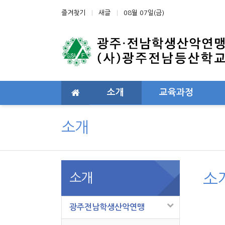
상단 네비
즐겨찾기
새글
08월 07일(금)
메인 메뉴
소개
교육과정
소개
소개
소
광주전남학생산악연맹