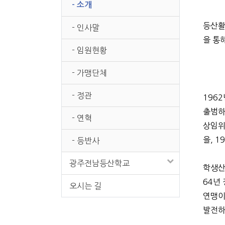
- 소개
등산활
- 인사말
을 통
- 임원현황
- 가맹단체
- 정관
196
출범하
- 연혁
상임위
을, 
- 등반사
광주전남등산학교
학생산
64년
오시는 길
연맹이
발전하