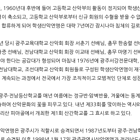
, 1960년대 후반에 들어 고등학교 산악부의 활동이 정지되어 학
역이 축소되고, 고등학교 산악부로부터 신규 회원의 수혈을 받을 수 없
 합류하게 되어 학생산악연맹은 대략 7년여간 잠시나마 침체의 길로
5년 당시 광주교육대학교 산악회 회장 서춘기 선배님, 총무 한송렬 선
하중 선배님, 전남대학교 산악회 회장 이교태 선배님, 총무 마영기 
야 한다는 공감대가 형성되어 마침내 1976년에 광주서강전문대학
 전남대학교, 조선대학교 산악회 회원들로 구성된 학생산악연맹이 재
 계속되는 과정에서 전국에서 가장 조직적이고 모범적인 단체로 성
 광주·전남등산학교를 매년 여름에는 정규반·암벽반을, 겨울에는 동
출하여 산악문화의 꽃을 피우고 있다. 내년 제33회를 맞이하는 역사
지리산 피아골에서 개최한 제1회 산간학교를 그 효시로 하고 있다.
악연맹은 광주시가 직할시로 승격되면서 1987년도부터 광주·전남
로 승격된 이후 1998년 1월 17일 광주광역시산악연맹과 전라남