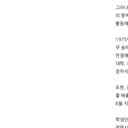
그러나
의 영
활동에
197
무 송
연결해
대학,
장까지
또한,
를 배
8월 
학생산
광역시