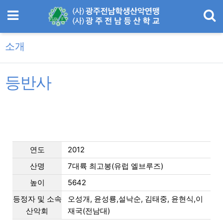
메뉴
기
소개
등반사
컨텐츠 정보
본문
연도
2012
산명
7대륙 최고봉(유럽 엘브루즈)
높이
5642
등정자 및 소속
오성개, 윤성룡,설낙순, 김태중, 윤현식,이
산악회
재국(전남대)