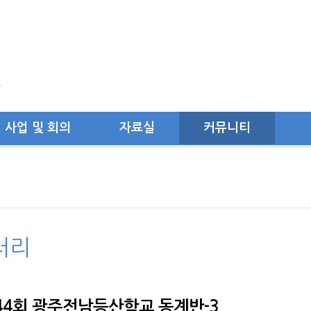
사업 및 회의
자료실
커뮤니티
러리
44회 광주전남등산학교 동계반-3