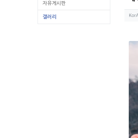
자유게시판
작
Kor
갤러리
컨
본