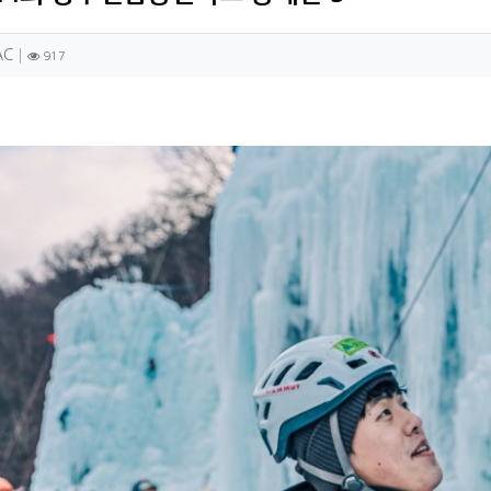
성자 정보
작성
조회
AC
917
텐츠 정보
문